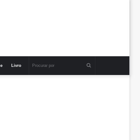
Procurar
de
Livro
por